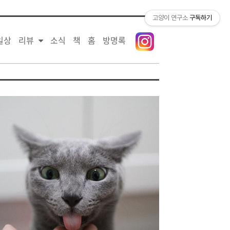
티스토리툴바
고양이 연구소
구독하기
일상
리뷰
소식
책
홈
방명록