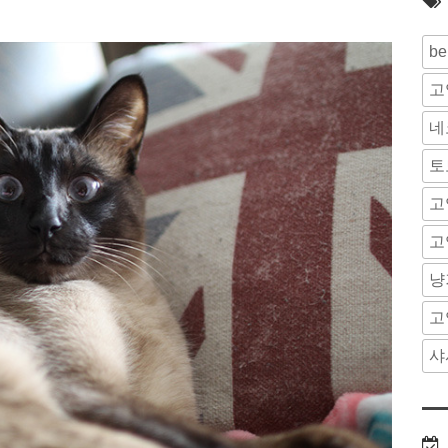
be
고
네
토
고
고
냥
고
샤