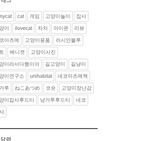
nycat
cat
게임
고양이놀이
집사
양이
ilovecat
차차
아이폰
리뷰
코아츠메
고양이용품
러시안블루
토
베니캣
고양이사진
양이라서다행이야
길고양이
길냥이
양이연구소
unihabitat
네코아츠메책
거루
ねこあつめ
코숏
고양이장난감
양이집사후드티
냥거루후드티
네코
샤
달력