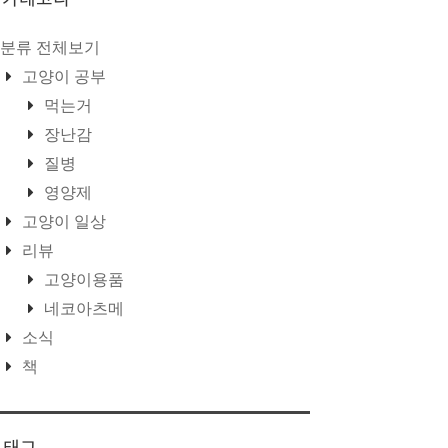
분류 전체보기
고양이 공부
먹는거
장난감
질병
영양제
고양이 일상
리뷰
고양이용품
네코아츠메
소식
책
태그