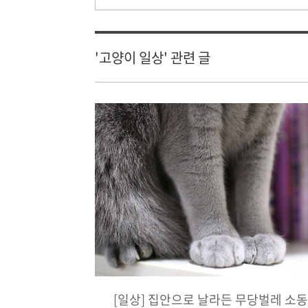
'고양이 일상' 관련 글
[일상] 집안으로 날라든 무당벌레 소동