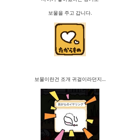
보물을 주고 갑니다.
보물이란건 조개 귀걸이라던지...