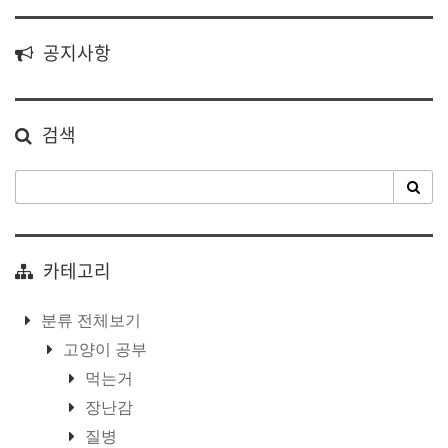
공지사항
검색
카테고리
분류 전체보기
고양이 공부
먹는거
장난감
질병