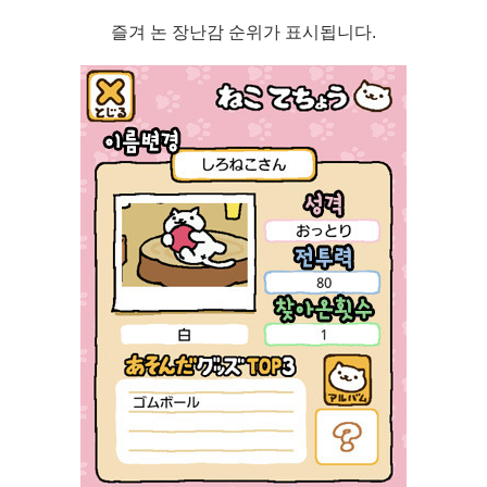
즐겨 논 장난감 순위가 표시됩니다.