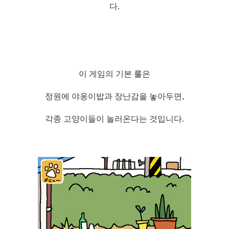
다.
이 게임의 기본 룰은
정원에 야옹이밥과 장난감을 놓아두면,
각종 고양이들이 놀러온다는 것입니다.