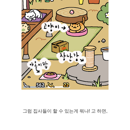
그럼 집사들이 할 수 있는게 뭐냐! 고 하면,