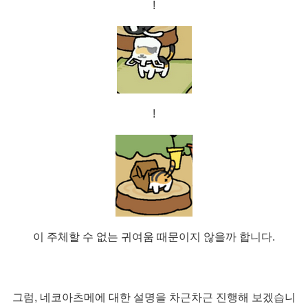
!
!
이 주체할 수 없는 귀여움 때문이지 않을까 합니다.
그럼, 네코아츠메에 대한 설명을 차근차근 진행해 보겠습니