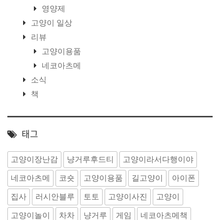
영양제
고양이 일상
리뷰
고양이용품
네코아츠메
소식
책
태그
고양이장난감
냥거루후드티
고양이라서다행이야
네코아츠메
코숏
고양이용품
길고양이
아이폰
집사
러시안블루
토토
고양이사진
고양이
고양이놀이
차차
냥거루
게임
네코아츠메책