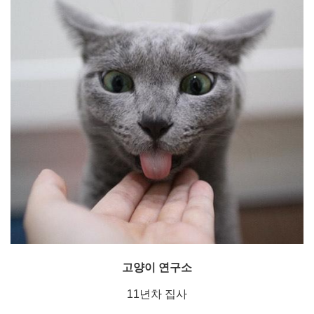
고양이 연구소
11년차 집사