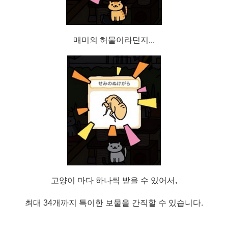
매미의 허물이라던지...
고양이 마다 하나씩 받을 수 있어서,
최대 34개까지 특이한 보물을 간직할 수 있습니다.