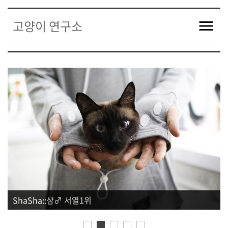
고양이 연구소
ShaSha::샴♂ 서열1위