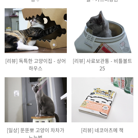
[리뷰] 독특한 고양이집 - 상어
[리뷰] 사료보관통 - 비틀볼트
하우스
25
[일상] 뚠뚠뽀 고양이 차차가
[리뷰] 네코아츠메 책
노는법