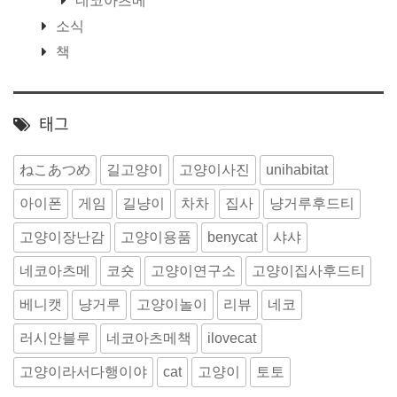
네코아츠메
소식
책
태그
ねこあつめ
길고양이
고양이사진
unihabitat
아이폰
게임
길냥이
차차
집사
냥거루후드티
고양이장난감
고양이용품
benycat
샤샤
네코아츠메
코숏
고양이연구소
고양이집사후드티
베니캣
냥거루
고양이놀이
리뷰
네코
러시안블루
네코아츠메책
ilovecat
고양이라서다행이야
cat
고양이
토토